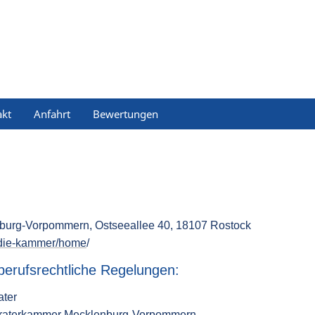
akt
Anfahrt
Bewertungen
burg-Vorpommern, Ostseeallee 40, 18107 Rostock
/die-kammer/home
/
erufsrechtliche Regelungen:
ater
eraterkammer Mecklenburg-Vorpommern