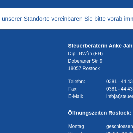
m unserer Standorte vereinbaren Sie bitte vorab im
Steuerberaterin Anke Jah
Dipl. BW´in (FH)
Doberaner Str. 9
18057 Rostock
Telefon:
0381 - 44 43
Fax:
0381 - 44 43
E-Mail:
info[at]steu
Öffnungszeiten Rostock:
Montag
geschlossen