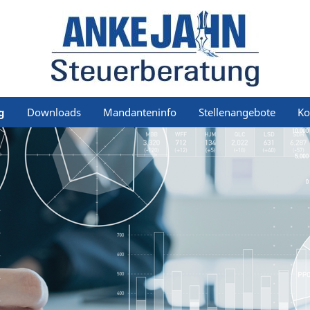
g
Downloads
Mandanteninfo
Stellenangebote
Ko